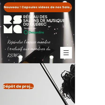
Nouveau ! Capsules videos de nos Salons
Soutenu par :
Rejoindre l'espace membre
( exclusif aux membres du
RSMQ)
Dépôt de projet