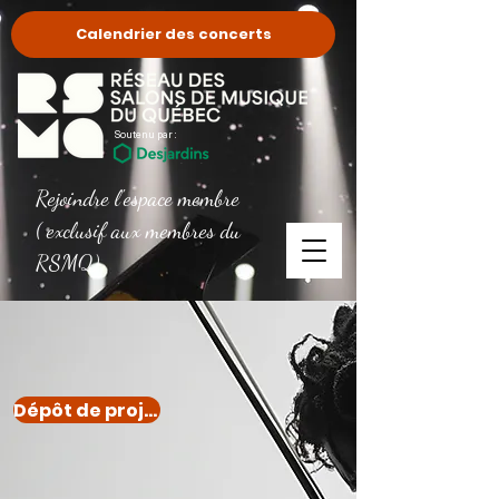
Calendrier des concerts
Soutenu par :
Rejoindre l'espace membre
( exclusif aux membres du
RSMQ)
Dépôt de projet