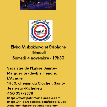
Elvira Misbakhova et Stéphane
Tétreault
Samedi
4 novem
bre - 19h30
Sacristie de l’Église Sainte-
Mar
guerite-
de-Blairfendie,
L
’Acadie
1450, chemin du Cloch
er, Saint-
Jean-sur-Richelieu
450 357-2378
https://www.patrimoinelacadie.com
https://fr-ca.facebook.c
om/people/Les-
Amis-de-léglise-patrimoniale-de-