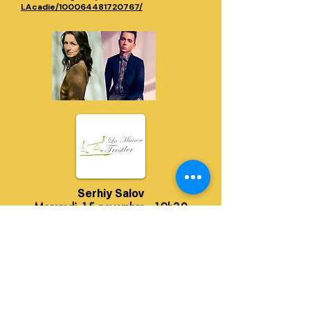
LAcadie/100064481720767/
Serhiy Salov
Mercredi 15 novembre - 19h30
La Maison Trestler
85, chemin de la commune,
Vaudreuil-Dorion
450-455-6290
http://www.trestler.qc.ca
https://www.facebook.com/www.trestler.qc.
ca/?locale=fr_CA