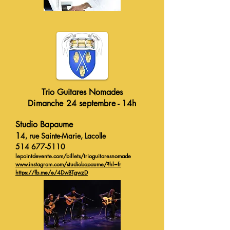
Trio Guitares Nomades
Dimanche 24 septembre - 14h
Studio Bapaume
1
4, rue Sainte-Marie, Lacolle
514 677-5110
lepointdevente.com/billets/trioguitaresnomade
www.instagram.com/studiobapaume/?
hl=fr
https://fb.me/e/4DwBTgwzD